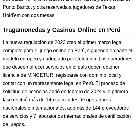
Punto Banco, y otra reservada a jugadores de Texas
Hold'em con dos mesas.
Tragamonedas y Casinos Online en Perú
La nueva regulación de 2023 creó el primer marco legal
completo para el juego online en Perú, siguiendo en parte el
modelo europeo ya adoptado por Colombia. Los operadores
que deseen ofrecer servicios en el país deben obtener
licencia de MINCETUR, registrarse con dominio local y
contar con un representante legal en Perú. El proceso de
solicitud de licencias abrió en febrero de 2024 y la primera
fase recibió más de 145 solicitudes de operadores
nacionales e internacionales, además de 144 proveedores
de servicios y 7 laboratorios internacionales de certificación
de juegos.