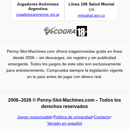
Jugadores Anónimos
Línea 106 Salud Mental
Argentina
106
jugadoresanonimos.org.ar
minsalud.gov.co
Penny-Slot-Machines.com ofrece tragamonedas gratis en línea
desde 2006 – sin descargas, sin registro y sin publicidad
emergente. Todos los juegos de este sitio son exclusivamente
para entretenimiento. Comprueba siempre la legislación vigente
en tu país antes de jugar con dinero real.
2006–2026 ©
Penny-Slot-Machines.com
– Todos los
derechos reservados
Juego responsable
•
Política de privacidad
•
Contacto
•
Versión en español