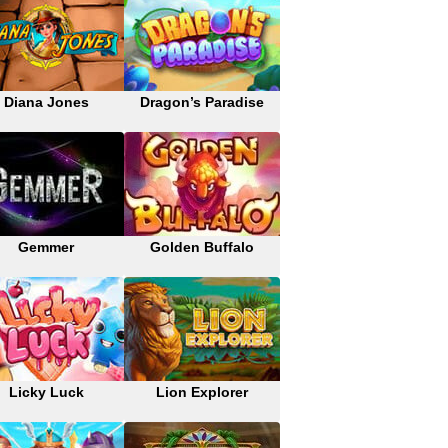
Diana Jones
Dragon’s Paradise
Gemmer
Golden Buffalo
Licky Luck
Lion Explorer