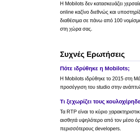
Η Mobilots δεν κατασκευάζει χερσαί
online καζίνο διεθνώς και υποστηρίζ
διαθέσιμα σε πάνω από 100 νομίσματ
στη χώρα σας.
Συχνές Ερωτήσεις
Πότε ιδρύθηκε η Mobilots;
Η Mobilots ιδρύθηκε το 2015 στη Μάλ
προσέγγιση του studio στην ανάπτυ
Τι ξεχωρίζει τους κουλοχέρηδε
Τα RTP είναι το κύριο χαρακτηριστι
αισθητά υψηλότερο από τον μέσο όρ
περισσότερους developers.