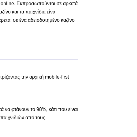
κά online. Εκπροσωπούνται σε αρκετά
ίνο και τα παιχνίδια είναι
ρεται σε ένα αδειοδοτημένο καζίνο
ρίζοντας την αρχική mobile-first
ά να φτάνουν το 98%, κάτι που είναι
 παιχνιδιών από τους