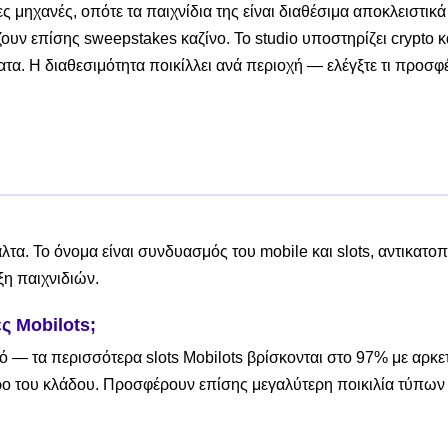
ες μηχανές, οπότε τα παιχνίδια της είναι διαθέσιμα αποκλειστι
ουν επίσης sweepstakes καζίνο. Το studio υποστηρίζει crypto καζ
α. Η διαθεσιμότητα ποικίλλει ανά περιοχή — ελέγξτε τι προσφέ
τα. Το όνομα είναι συνδυασμός του mobile και slots, αντικατοπτ
ξη παιχνιδιών.
ς Mobilots;
κό — τα περισσότερα slots Mobilots βρίσκονται στο 97% με αρκετ
ο του κλάδου. Προσφέρουν επίσης μεγαλύτερη ποικιλία τύπων