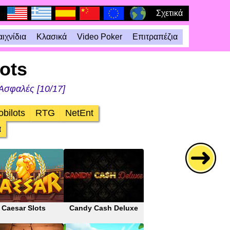
Σχετικά
ιχνίδια
Κλασικά
Video Poker
Επιτραπέζια
ots
Ασφαλές [10/17]
bilots
RTG
NetEnt
α
Caesar Slots
Candy Cash Deluxe