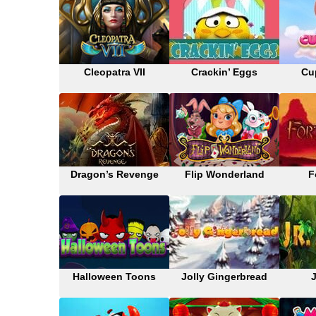
Cleopatra VII
Crackin’ Eggs
Cu
Dragon’s Revenge
Flip Wonderland
F
Halloween Toons
Jolly Gingerbread
J