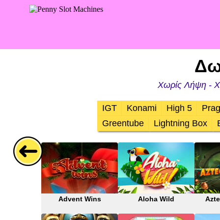
Δω
Χωρίς Λήψη - Χ
IGT
Konami
High 5
Prag
Greentube
Lightning Box
Advent Wins
Aloha Wild
Azte