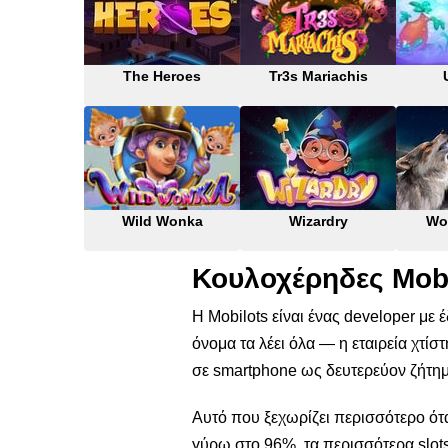
The Heroes
Tr3s Mariachis
Wild Wonka
Wizardry
Wo
Κουλοχέρηδες Mobi
Η Mobilots είναι ένας developer με 
όνομα τα λέει όλα — η εταιρεία χτίσ
σε smartphone ως δευτερεύον ζήτημα
Αυτό που ξεχωρίζει περισσότερο ότα
γύρω στο 96%, τα περισσότερα slots