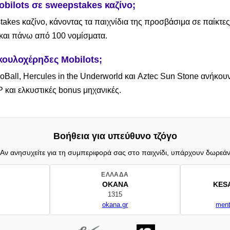
bilots σε sweepstakes καζίνο;
takes καζίνο, κάνοντας τα παιχνίδια της προσβάσιμα σε παίκτες
 και πάνω από 100 νομίσματα.
 κουλοχέρηδες Mobilots;
oBall, Hercules in the Underworld και Aztec Sun Stone ανήκου
και ελκυστικές bonus μηχανικές.
Βοήθεια για υπεύθυνο τζόγο
Αν ανησυχείτε για τη συμπεριφορά σας στο παιχνίδι, υπάρχουν δωρεάν
ΕΛΛΆΔΑ
ΟΚΑΝΑ
ΚΕS
1315
okana.gr
ment