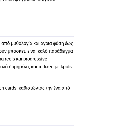
 — από μυθολογία και άγρια φύση έως
ζουν μπάσκετ, είναι καλό παράδειγμα
g reels και progressive
λά δομημένα, και τα fixed jackpots
ch cards, καθιστώντας την ένα από