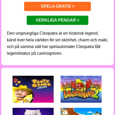
SPELA GRATIS >
VERKLIGA PENGAR >
Den ursprungliga Cleopatra är en historisk legend,
känd över hela världen för sin skönhet, charm och makt,
och på samma sätt har spelautomater Cleopatra fått
legendstatus på casinogolven.