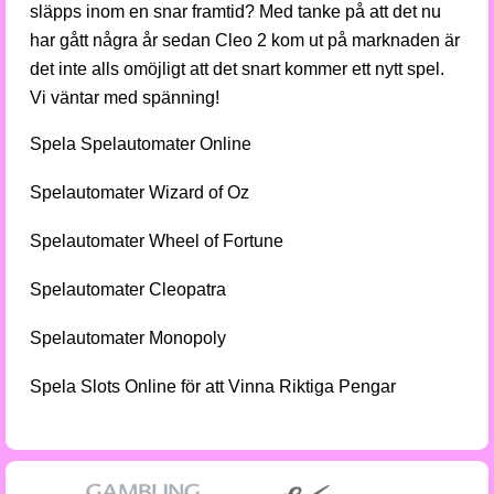
släpps inom en snar framtid? Med tanke på att det nu
har gått några år sedan Cleo 2 kom ut på marknaden är
det inte alls omöjligt att det snart kommer ett nytt spel.
Vi väntar med spänning!
Spela Spelautomater Online
Spelautomater Wizard of Oz
Spelautomater
Wheel of Fortune
Spelautomater
Cleopatra
Spelautomater
Monopoly
Spela Slots Online för att Vinna Riktiga Pengar